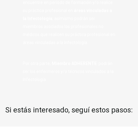
encuentre en período de formación y/o realice
su práctica profesional en
áreas vinculadas a
la Infectología
; asimismo podrán ser
miembros asociados los profesionales no
médicos que realicen su práctica profesional en
áreas vinculadas a la Infectología.
Por otra parte,
Miembro ADHERENTE
: podrán
ser los enfermeros y/o técnicos vinculados a la
Infectología.
Si estás interesado, seguí estos pasos: