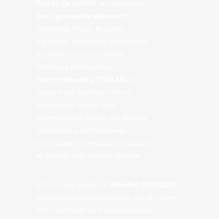
Pediátrica
(SADIP), se contemplan
tres opciones de miembros
societarios: Titular, Asociado,
Adherente, además de Membresías
especiales como Honoríficos,
Vitalicios y Benefactores.
Para ser
Miembro TITULAR
se
requiere: ser argentino nativo o
naturalizado, poseer título
universitario de Médico con título de
especialista o certificación en
Infectología o Infectología Pediátrica
de acuerdo a las normas vigentes.
En tanto que puede ser
Miembro ASOCIADO
:
todo aquel profesional médico, que sin poseer
título habilitante de la especialidad, se