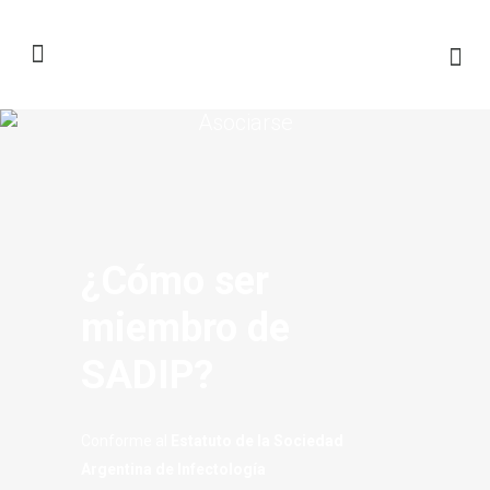
Asociarse
¿Cómo ser
miembro de
SADIP?
Conforme al
Estatuto de la Sociedad
Argentina de Infectología